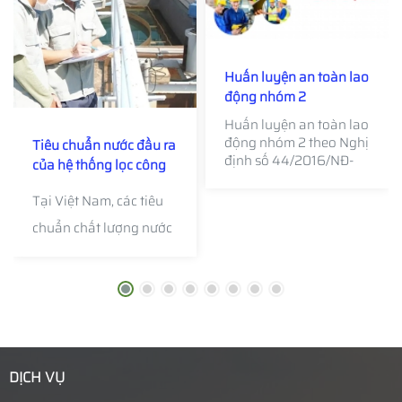
Huấn luyện an toàn lao
động nhóm 2
Huấn luyện an toàn lao
động nhóm 2 theo Nghị
Tiêu chuẩn nước đầu ra
định số 44/2016/NĐ-
của hệ thống lọc công
CP. Công tác huấn
nghiệp theo quy định
luyện an toàn là vô
Tại Việt Nam, các tiêu
của bộ Y tế
cùng cần thiết, đảm
chuẩn chất lượng nước
bảo tuân thủ các yêu
cầu của chính phủ.
đầu ra của hệ thống
lọc công nghiệp được
quy định chặt chẽ bởi
Bộ Y tế nhằm đảm bảo
an toàn cho người sử
DỊCH VỤ
dụng và bảo vệ môi