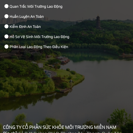
trường.
Quan Trắc Môi Trường Lao Động
Huấn Luyện An Toàn
Kiểm Định An Toàn
Hồ Sơ Vệ Sinh Môi Trường Lao Động
Phân Loại Lao Động Theo Điều Kiện
CÔNG TY CỔ PHẦN SỨC KHỎE MÔI TRƯỜNG MIỀN NAM