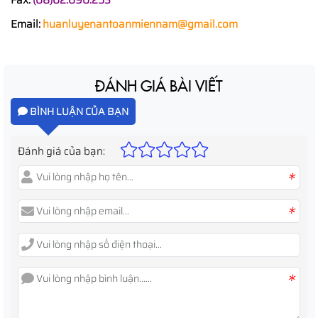
Fax:
(08)62.690.253
Email:
huanluyenantoanmiennam@gmail.com
ĐÁNH GIÁ BÀI VIẾT
BÌNH LUẬN CỦA BẠN
Đánh giá của bạn:
*
*
*