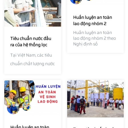
Huấn luyện an toàn
lao động nhóm 2
Huấn luyện an toàn
lao động nhóm 2 theo
Tiêu chuẩn nước đầu
Nghị định số
ra của hệ thống lọc
44/2016/NĐ-CP. Công
công nghiệp theo quy
Tại Việt Nam, các tiêu
tác huấn luyện an
định của bộ Y tế
toàn là vô cùng cần
chuẩn chất lượng nước
thiết, đảm bảo tuân
đầu ra của hệ thống
thủ các yêu cầu của
chính phủ.
lọc công nghiệp được
quy định chặt chẽ bởi
Bộ Y tế nhằm đảm bảo
an toàn cho người sử
dụng và bảo vệ môi
trường.
Huấn luyện an toàn