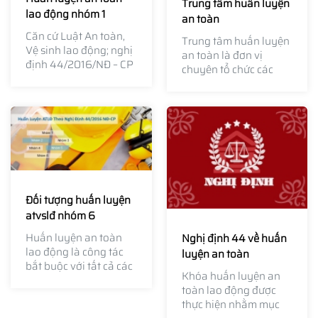
Trung tâm huấn luyện
lao động nhóm 1
an toàn
Căn cứ Luật An toàn,
Trung tâm huấn luyện
Vệ sinh lao động; nghị
an toàn là đơn vị
định 44/2016/NĐ – CP
chuyên tổ chức các
ngày 15/05/2016 của
khóa huấn luyện an
Chính phủ quy định
toàn lao động cho
chi tiết một số điều của
doanh nghiệp.
Luật an toàn, vệ sinh
lao động.
Đối tượng huấn luyện
atvslđ nhóm 6
Huấn luyện an toàn
Nghị định 44 về huấn
lao động là công tác
luyện an toàn
bắt buộc với tất cả các
Khóa huấn luyện an
cơ sở, tổ chức, doanh
toàn lao động được
nghiệp có sử dụng...
thực hiện nhằm mục