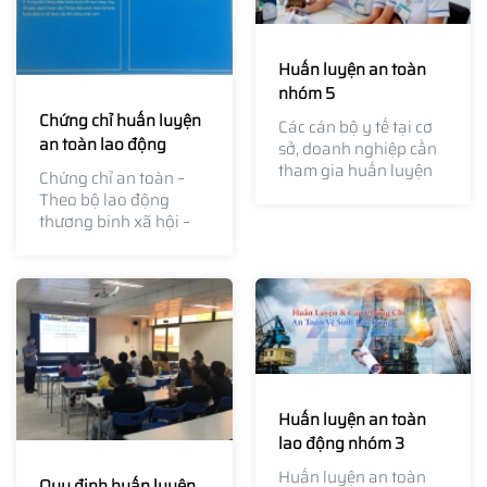
Huấn luyện an toàn
nhóm 5
Chứng chỉ huấn luyện
Các cán bộ y tế tại cơ
an toàn lao động
sở, doanh nghiệp cần
tham gia huấn luyện
Chứng chỉ an toàn –
an toàn lao động, vệ
Theo bộ lao động
sinh lao động theo nội
thương binh xã hội –
dung Huấn luyện an
yêu cầu tất cả các
toàn lao động nhóm 5
doanh nghiệp hoạt
dành cho người làm
động...
công tác y tế.
Huấn luyện an toàn
lao động nhóm 3
Huấn luyện an toàn
Quy định huấn luyện