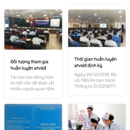
đích huấn luyện an
toàn cho người lao
động.
Thời gian huấn luyện
Đối tượng tham gia
atvslđ định kỳ
huấn luyện atvslđ
Ngày 26/12/2018, Bộ
Tai nạn lao động hiện
LĐ-TB&XH ban hành
là một vấn đề được rất
Thông tư 31/2018/TT-
nhiều người quan tâm,
BLĐTBXH quy định chi
bởi đây chính là một
tiết hoạt động huấn
tác động xấu đến sự
luyện an toàn, vệ sinh
phát triển của đất
lao động (ATVSLĐ).
nước.