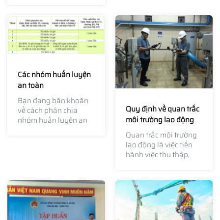
tượng huấn luyện an
toàn vệ sinh lao động
được chia làm 6 nhóm
chính.
Các nhóm huấn luyện
an toàn
Bạn đang băn khoăn
Quy định về quan trắc
về cách phân chia
môi trường lao động
nhóm huấn luyện an
toàn vệ sinh lao động?
Quan trắc môi trường
lao động là việc tiến
hành việc thu thập,
đánh giá, phân tích chỉ
tiêu đo lường các yếu
tố của môi trường lao
động tại vị trí làm việc
của người lao động.