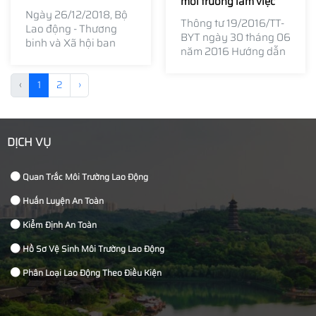
môi trường làm việc
Ngày 26/12/2018, Bộ
Thông tư 19/2016/TT-
Lao động - Thương
BYT ngày 30 tháng 06
binh và Xã hội ban
năm 2016 Hướng dẫn
hành Thông tư số
quản lý vệ sinh lao
31/2018/TT - Bộ lao
động và sức khỏe
động thương binh xã
‹
1
2
›
người lao động.
hội quy định chi tiết
hoạt động huấn luyện
an toàn, vệ sinh lao
DỊCH VỤ
động.
Quan Trắc Môi Trường Lao Động
Huấn Luyện An Toàn
Kiểm Định An Toàn
Hồ Sơ Vệ Sinh Môi Trường Lao Động
Phân Loại Lao Động Theo Điều Kiện