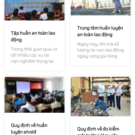
Trung tâm huấn luyện
Tập huấn an toàn lao
an toàn lao động
động
Ngày nay, khi mà số
Trong thời gian qua có
lượng tai nạn lao động
rất nhiều các vụ tai
ngày càng gia tăng
nạn nghiêm trọng tại
mà nguyên nhân chủ
các công trường xây
yếu do thiếu các kĩ
dựng hay thậm chí cả
năng về an toàn lao
vụ sập công trình xây
động thì có hàng loạt
dựng hạ tầng quy mô
các trung tâm huấn
lớn gây hoang mang
luyện an toàn lao
cho người lao động và
động ra đời để khắc
thiệt hại về tính mạng,
phục những hệ quả
vật chất đối với xã hội.
không mong muốn.
Quy định về huấn
Quy định về đo kiểm
luyện atvslđ