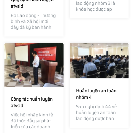
lao động nhóm 3 là
atvslđ
khóa học được áp
dụng theo Nghị định
Bộ Lao động - Thương
số 44 mới đây, công
binh và Xã hội mới
tác huấn luyện an
đây đã ký ban hành
toàn lao động được
Thông tư 31/2018/TT-
chia làm...
BLĐTBXH quy định chi
tiết hoạt động huấn
luyện an toàn, vệ sinh
lao động.
Huấn luyện an toàn
nhóm 4
Công tác huấn luyện
atvslđ
Sau nghị định 44 về
huấn luyện an toàn
Việc hội nhập kinh tế
lao động được ban
đã thúc đẩy sự phát
hành vào ngày
triển của các doanh
15/5/2016, theo đó đối
nghiệp, cơ sở sản xuất.